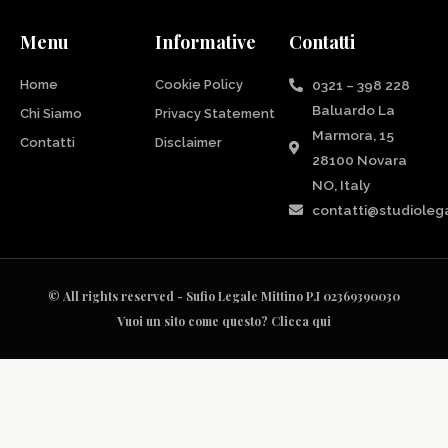
Menu
Informative
Contatti
Home
Cookie Policy
0321 – 398 228
Baluardo La
Chi Siamo
Privacy Statement
Marmora, 15
Contatti
Disclaimer
28100 Novara
NO, Italy
contatti@studiolega
© All rights reserved - Sufio Legale Mittino P.I 02369390030
Vuoi un sito come questo? Clicca qui