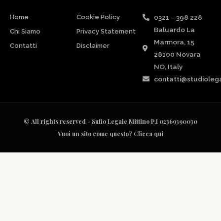
Home
Cookie Policy
0321 – 398 228
Baluardo La
Chi Siamo
Privacy Statement
Marmora, 15
Contatti
Disclaimer
28100 Novara
NO, Italy
contatti@studiolega
© All rights reserved - Sufio Legale Mittino P.I 02369390030
Vuoi un sito come questo? Clicca qui